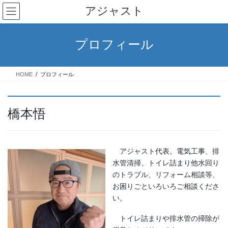
コ
ナ
アジャスト
ン
ビ
テ
ゲ
ン
ー
プロフィール
ツ
シ
へ
ョ
ス
ン
HOME
プロフィール
キ
に
ッ
移
プ
動
橋本悟
アジャスト代表。電気工事、排
水管清掃、トイレ詰まり他水回り
のトラブル、リフォーム相談等、
お困りごといろいろご相談くださ
い。
トイレ詰まりや排水管の掃除が